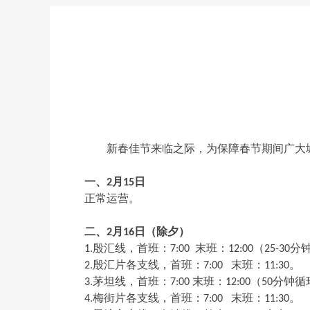
新春佳节来临之际，为保障春节期间广大
一、
2
月
1
5
日
正常
运营
。
二
、
2
月
16
日（除夕）
1
.
殷汇线，首班：
7
:
0
0
末班
：
12:0
0
（
25
-30
分
2
.
殷汇片各支线，首班：
7
:
0
0
末班
：
11:
3
0
。
3
.
茅坦线，首班
：
7:00
末班
：
12:0
0
（
5
0
分钟循
4
.
梅街片各支线，首班
：
7:
0
0
末班
：
11:30
。