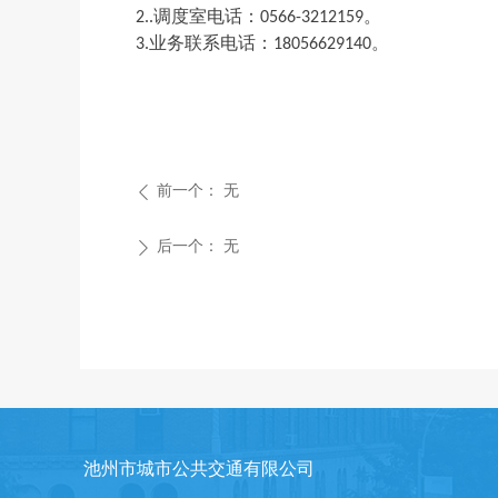
2.
.
调度室电话
：
0566-
3212159
。
3.
业务联系
电话
：
1805662914
0
。
前一个：
无
ꄴ
后一个：
无
ꄲ
池州市城市公共交通有限公司