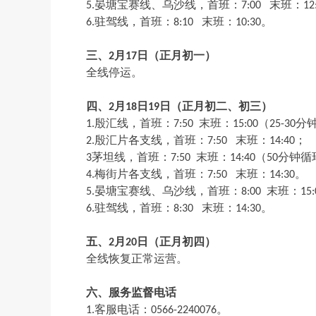
5
.
晏塘宝赛线
、
乌沙线，首班：
7
:
0
0
末班
：
12
6
.
驻驾线，首班
：
8:10
末班
：
10:3
0
。
三
、
2
月
17
日（正月初一）
全线停运。
四
、
2
月
18
日
1
9
日
（正月初二
、
初三
）
1
.
殷汇线，首班
：
7:50
末班
：
15:0
0
（
25
-30
分
2
.
殷汇片各支线，首班
：
7:50
末班
：
14:4
0
；
3
茅坦线，首班
：
7:50
末班
：
14:4
0
（
5
0
分钟循
4
.
梅街片各支线，首班
：
7:50
末班
：
14:30
。
5
.
晏塘宝赛线
、
乌沙线
，
首班：
8:00
末班
：
15:
6.
驻驾线
，
首班：
8
:
3
0
末班
：
14:3
0
。
五
、
2
月
2
0
日
（正月初四）
全
线恢复正常运营。
六
、
服务监督电话
1
.
客服电话
：
0566-2240076
。