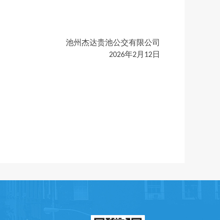
池州杰达贵池公交有限公司
202
6
年
2
月
12
日